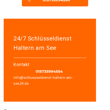
24/7 Schlüsseldienst
Haltern am See
Kontakt
info@schluesseldienst-haltern-am-
see24.de