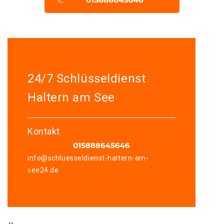
24/7 Schlüsseldienst
Haltern am See
Kontakt
info@schluesseldienst-haltern-am-
see24.de