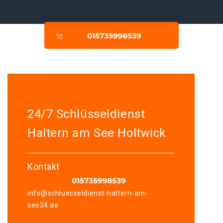
24/7 Schlüsseldienst
Haltern am See Holtwick
Kontakt
info@schluesseldienst-haltern-am-
see24.de