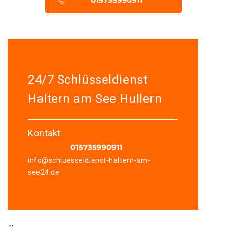
24/7 Schlüsseldienst
Haltern am See Hullern
Kontakt
info@schluesseldienst-haltern-am-
see24.de