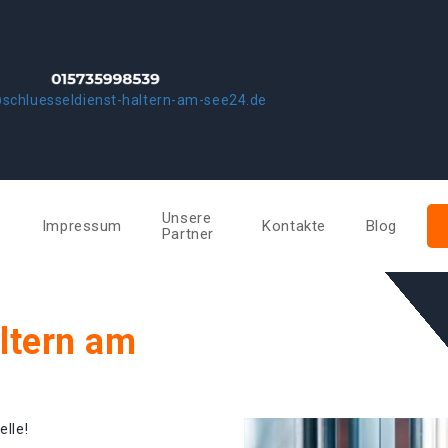
schluesseldienst-haltern-am-see24.de
Unsere
e
Impressum
Kontakte
Blog
Partner
ltern am
elle!