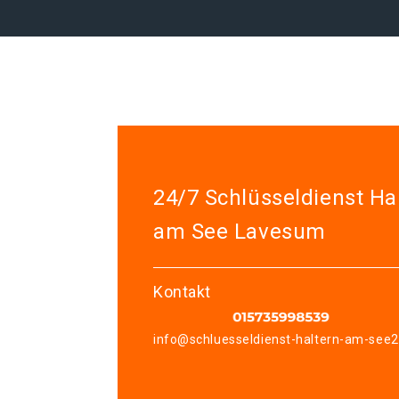
24/7 Schlüsseldienst Ha
am See Lavesum
Kontakt
info@schluesseldienst-haltern-am-see2